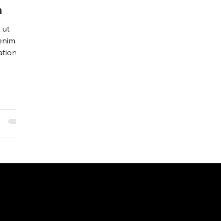
a
 ut
 enim ad
ation