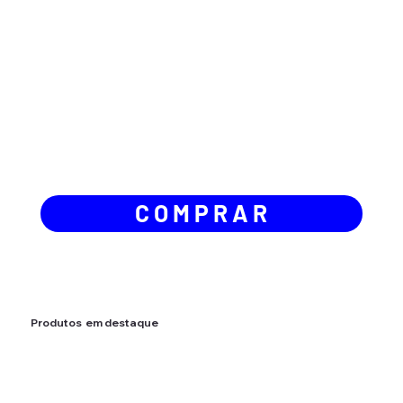
C O M P R A R
Produtos em destaque