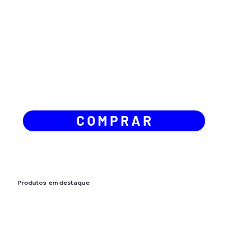
C O M P R A R
Produtos em destaque